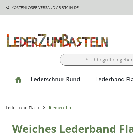
m Hauptinhalt springen
Zur Suche springen
Zur Hauptnavigation springen
KOSTENLOSER VERSAND AB 35€ IN DE
Lederschnur Rund
Lederband Fl
Lederband Flach
Riemen 1 m
Weiches Lederband Flac