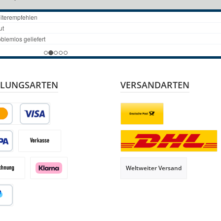
LUNGSARTEN
VERSANDARTEN
it- oder Debitkarte
Briefsendung
 Lastschrift
Vorkasse
Paketversand
Weltweiter Versand
hnung
Klarna
al