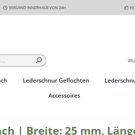
VERSAND INNERHALB VON 24H
HO
Wu
ach
Lederschnur Geflochten
Lederschn
Accessoires
h | Breite: 25 mm, Länge