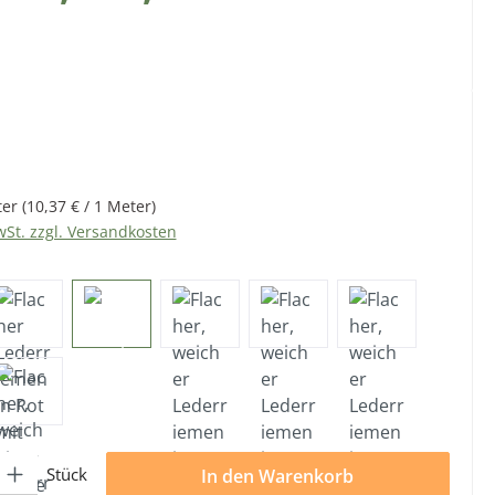
eis:
ter
(10,37 € / 1 Meter)
wSt. zzgl. Versandkosten
l: Gib den gewünschten Wert ein oder benutze die Schaltflächen 
Stück
In den Warenkorb