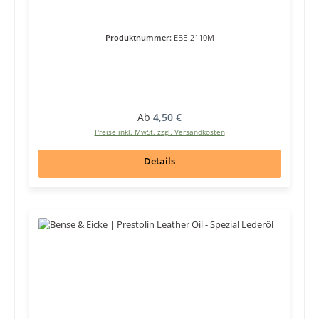
Produktnummer:
EBE-2110M
Regulärer Preis:
Ab
4,50 €
Preise inkl. MwSt. zzgl. Versandkosten
Details