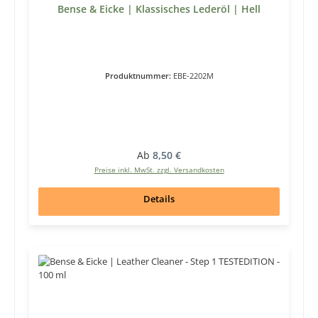
Bense & Eicke | Klassisches Lederöl | Hell
Produktnummer:
EBE-2202M
Regulärer Preis:
Ab
8,50 €
Preise inkl. MwSt. zzgl. Versandkosten
Details