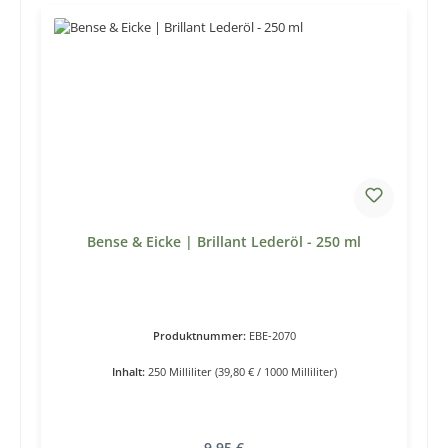
Bense & Eicke | Brillant Lederöl - 250 ml
Produktnummer:
EBE-2070
Inhalt:
250 Milliliter
(39,80 € / 1000 Milliliter)
Regulärer Preis:
9,95 €