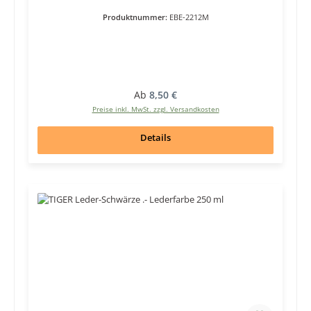
Produktnummer:
EBE-2212M
Regulärer Preis:
Ab
8,50 €
Preise inkl. MwSt. zzgl. Versandkosten
Details