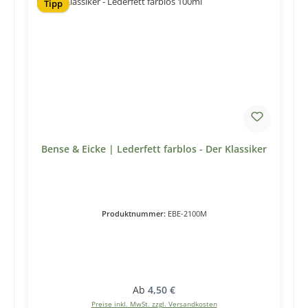
Tipp
Bense & Eicke | Lederfett farblos - Der Klassiker
Produktnummer:
EBE-2100M
Regulärer Preis:
Ab
4,50 €
Preise inkl. MwSt. zzgl. Versandkosten