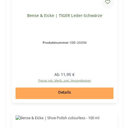
Bense & Eicke | TIGER Leder-Schwärze
Produktnummer:
EBE-2600M
Regulärer Preis:
Ab
11,95 €
Preise inkl. MwSt. zzgl. Versandkosten
Details