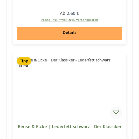
Regulärer Preis:
Ab
2,60 €
Preise inkl. MwSt. zzgl. Versandkosten
Details
Tipp
Bense & Eicke | Lederfett schwarz - Der Klassiker