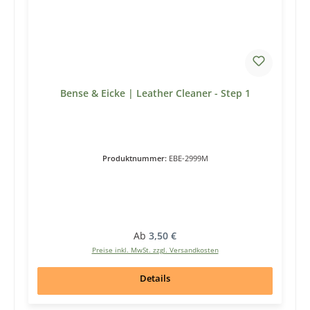
Bense & Eicke | Leather Cleaner - Step 1
Produktnummer:
EBE-2999M
Regulärer Preis:
Ab
3,50 €
Preise inkl. MwSt. zzgl. Versandkosten
Details