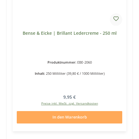
Bense & Eicke | Brillant Ledercreme - 250 ml
Produktnummer:
EBE-2060
Inhalt:
250 Milliliter
(39,80 € / 1000 Milliliter)
Regulärer Preis:
9,95 €
Preise inkl. MwSt. zzgl. Versandkosten
In den Warenkorb