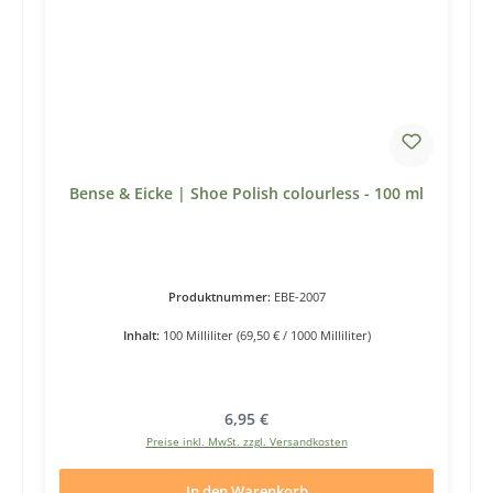
Bense & Eicke | Shoe Polish colourless - 100 ml
Produktnummer:
EBE-2007
Inhalt:
100 Milliliter
(69,50 € / 1000 Milliliter)
Regulärer Preis:
6,95 €
Preise inkl. MwSt. zzgl. Versandkosten
In den Warenkorb