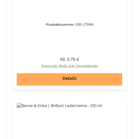
Produktnummer:
EBE-2799M
Regulärer Preis:
Ab
3,70 €
Preise inkl. MwSt. zzgl. Versandkosten
Details