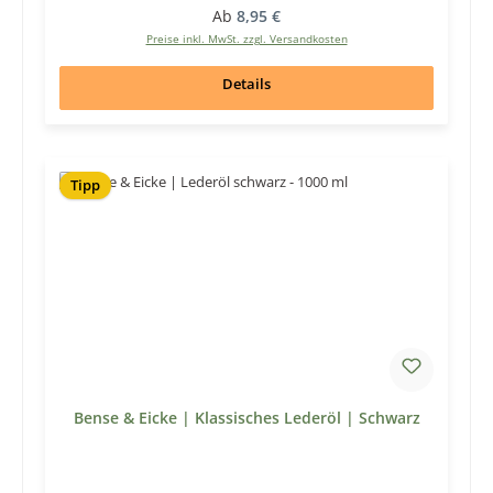
Regulärer Preis:
Ab
8,95 €
Preise inkl. MwSt. zzgl. Versandkosten
Details
Tipp
Bense & Eicke | Klassisches Lederöl | Schwarz