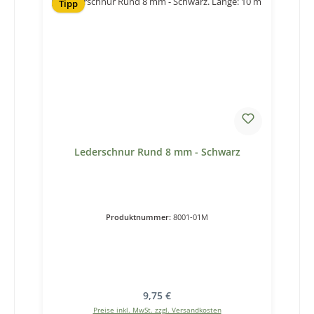
Tipp
Lederschnur Rund 8 mm - Schwarz
Produktnummer:
8001-01M
Regulärer Preis:
9,75 €
Preise inkl. MwSt. zzgl. Versandkosten