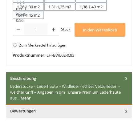
1,26-1,30 m2
1,31-1,35 m2
1,36-1,40 m2
1,41-1,45 m2
Produkt Anzahl: Gib den gewünschten Wert ein oder benutze die Schaltfläche
Stück
In den Warenkorb
Zum Merkzettel hinzufügen
Produktnummer:
LH-BWL02-0.83
Beschreibung
Lederstücke – Lederhäute – Wildleder - echtes Velourleder –
weicher Griff – Angaben in qm Unsere Premium Lederhäute
aus…
Mehr
Bewertungen