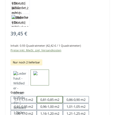
Regulärer Preis:
39,45 €
Inhalt:
0.93 Quadratmeter
(42,42 € / 1 Quadratmeter)
Preise inkl. MwSt. zzgl. Versandkosten
Nur noch 2 lieferbar
auswählen
Größe qm
1,11-1,15 m2
0,81-0,85 m2
0,86-0,90 m2
0,91-0,95 m2
0,96-1,00 m2
1,01-1,05 m2
1,06-1,10 m2
1,16-1,20 m2
1,21-1,25 m2