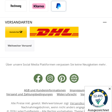
Rechnung
Klarna
PayPal
VERSANDARTEN
Briefsendung
Paketversand
Weltweiter Versand
Über unsere Social Media Plattformen verpassen Sie keine Neuigkeiten mehr.
Facebook
Instagram
Pinterest
Website
✕
AGB und Kundeninformationen
Impressum
Versand und Zahlungsbedingungen
Widerrufsrecht
Vertrag widerrufen
Alle Preise inkl. gesetzl. Mehrwertsteuer zzgl.
Versandkosten
und ggf.
Nachnahmegebühren, wenn nicht anders angegeben.
© 2026 LederZumBasteln - Alle Rechte vorbehalten. Theme by
ThemeWare®