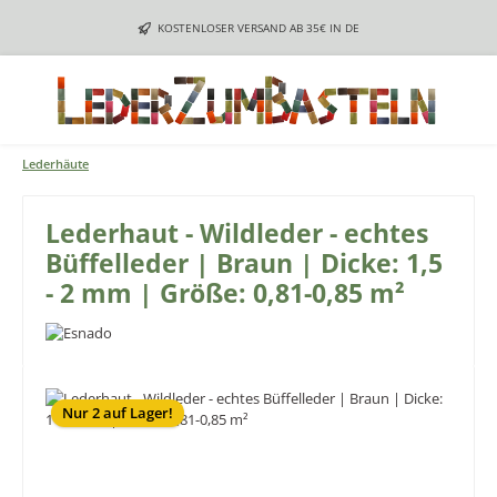
Zum Hauptinhalt springen
KOSTENLOSER VERSAND AB 35€ IN DE
Lederhäute
Lederhaut - Wildleder - echtes
Büffelleder | Braun | Dicke: 1,5
- 2 mm | Größe: 0,81-0,85 m²
Bildergalerie überspringen
Nur 2 auf Lager!