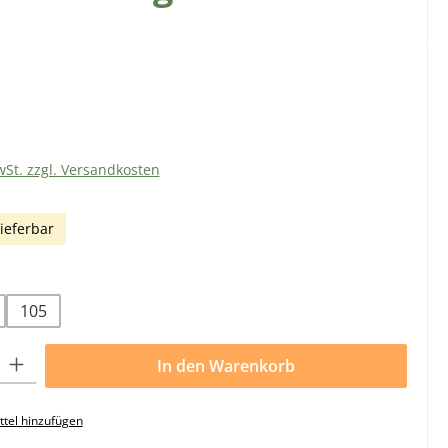
eis:
wSt. zzgl. Versandkosten
ieferbar
uswählen
105
l: Gib den gewünschten Wert ein oder benutze die Schaltflächen 
In den Warenkorb
tel hinzufügen