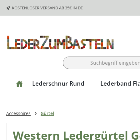
m Hauptinhalt springen
Zur Suche springen
Zur Hauptnavigation springen
KOSTENLOSER VERSAND AB 35€ IN DE
Lederschnur Rund
Lederband Fl
Accessoires
Gürtel
Western Ledergürtel G