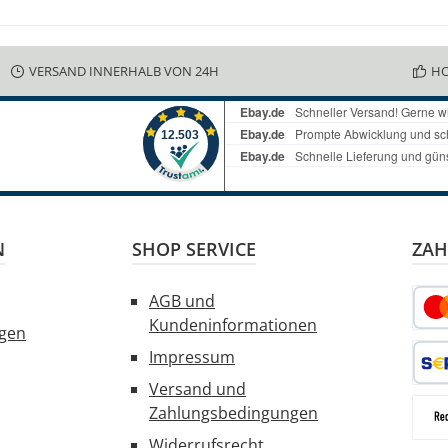
VERSAND INNERHALB VON 24H
HO
N
SHOP SERVICE
ZAH
AGB und
Kundeninformationen
ngen
Kred
Impressum
Versand und
SEPA
Zahlungsbedingungen
Widerrufsrecht