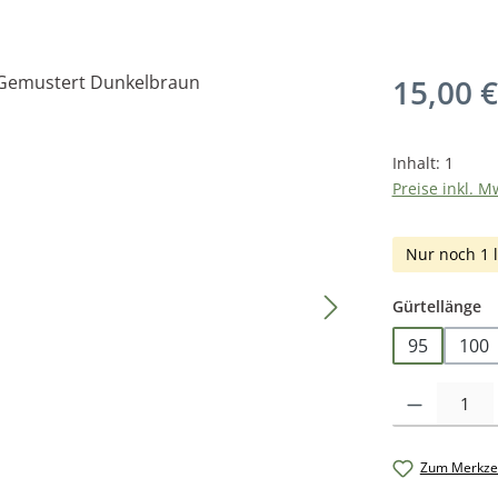
Regulärer Pr
15,00 €
Inhalt:
1
Preise inkl. M
Nur noch 1 l
a
Gürtellänge
95
100
Produkt Anzah
Zum Merkzet