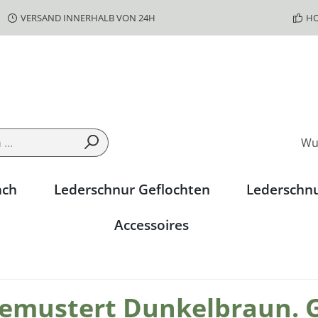
VERSAND INNERHALB VON 24H
HO
Wu
ach
Lederschnur Geflochten
Lederschn
Accessoires
emustert Dunkelbraun. G