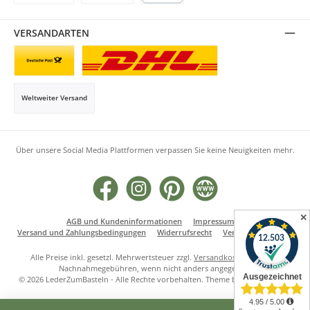
Rechnung
Klarna
PayPal
VERSANDARTEN
Briefsendung
Paketversand
Weltweiter Versand
Über unsere Social Media Plattformen verpassen Sie keine Neuigkeiten mehr.
Facebook
Instagram
Pinterest
Website
✕
AGB und Kundeninformationen
Impressum
Versand und Zahlungsbedingungen
Widerrufsrecht
Vertrag widerrufen
Alle Preise inkl. gesetzl. Mehrwertsteuer zzgl.
Versandkosten
und ggf.
Nachnahmegebühren, wenn nicht anders angegeben.
© 2026 LederZumBasteln - Alle Rechte vorbehalten. Theme by
ThemeWare®