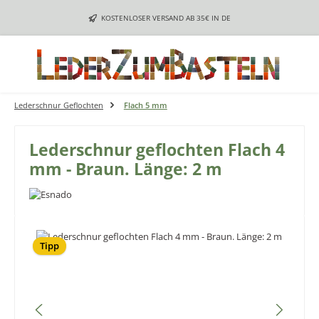
Zum Hauptinhalt springen
KOSTENLOSER VERSAND AB 35€ IN DE
Lederschnur Geflochten
Flach 5 mm
Lederschnur geflochten Flach 4
mm - Braun. Länge: 2 m
Bildergalerie überspringen
Tipp