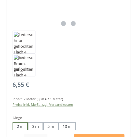
Regulärer Preis:
6,55 €
Inhalt:
2 Meter
(3,28 € / 1 Meter)
Preise inkl. MwSt. zzgl. Versandkosten
auswählen
Länge
2 m
3 m
5 m
10 m
Produkt Anzahl: Gib den gewünschten Wert ein oder benutze die Schaltfläche