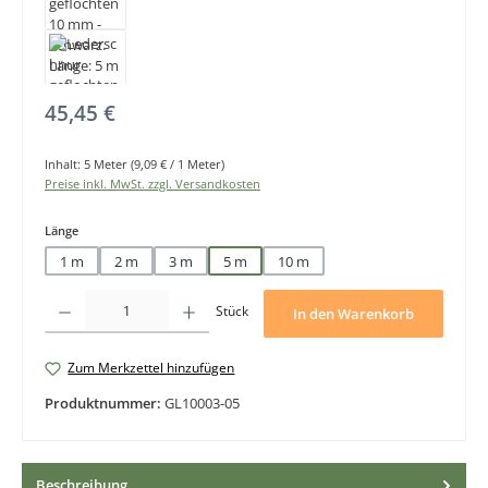
Regulärer Preis:
45,45 €
Inhalt:
5 Meter
(9,09 € / 1 Meter)
Preise inkl. MwSt. zzgl. Versandkosten
auswählen
Länge
1 m
2 m
3 m
5 m
10 m
Produkt Anzahl: Gib den gewünschten Wert ein oder benutze die Schaltfläche
Stück
In den Warenkorb
Zum Merkzettel hinzufügen
Produktnummer:
GL10003-05
Beschreibung