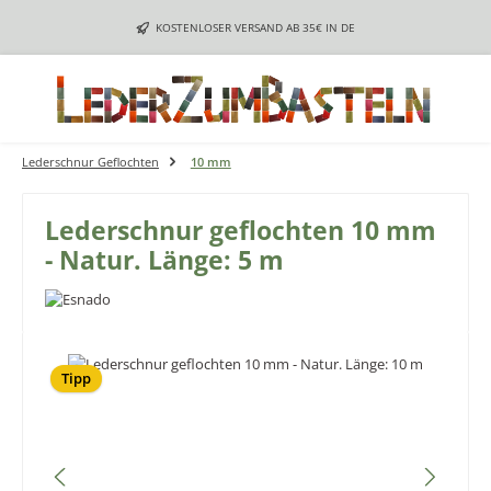
Zum Hauptinhalt springen
KOSTENLOSER VERSAND AB 35€ IN DE
Lederschnur Geflochten
10 mm
Lederschnur geflochten 10 mm
- Natur. Länge: 5 m
Bildergalerie überspringen
Tipp