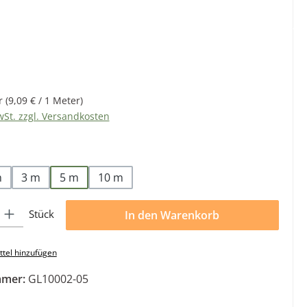
eis:
r
(9,09 € / 1 Meter)
wSt. zzgl. Versandkosten
len
m
3 m
5 m
10 m
l: Gib den gewünschten Wert ein oder benutze die Schaltflächen 
Stück
In den Warenkorb
tel hinzufügen
mmer:
GL10002-05