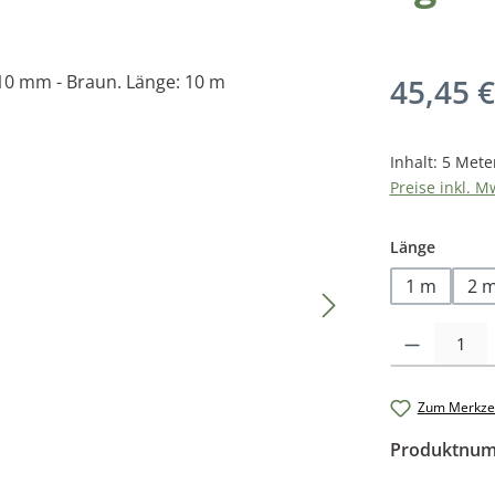
Regulärer Pr
45,45 €
Inhalt:
5 Mete
Preise inkl. M
auswäh
Länge
1 m
2 
Produkt Anzah
Zum Merkzet
Produktnu