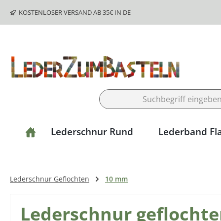
m Hauptinhalt springen
Zur Suche springen
Zur Hauptnavigation springen
KOSTENLOSER VERSAND AB 35€ IN DE
Lederschnur Rund
Lederband Fl
Lederschnur Geflochten
10 mm
Lederschnur geflochte