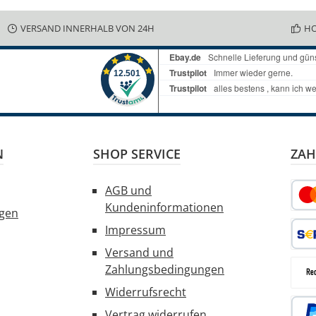
VERSAND INNERHALB VON 24H
HO
N
SHOP SERVICE
ZAH
AGB und
Kundeninformationen
ngen
Kred
Impressum
Versand und
SEPA
Zahlungsbedingungen
Widerrufsrecht
Rec
Vertrag widerrufen