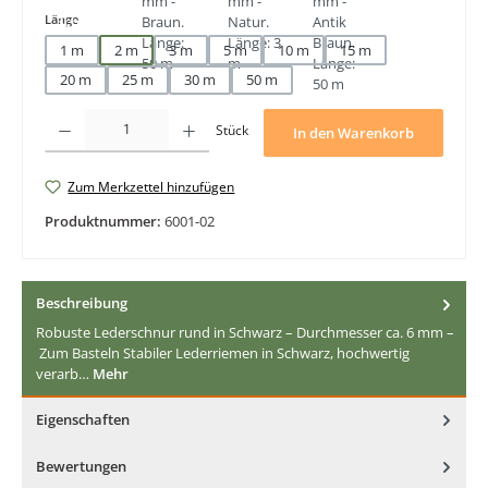
auswählen
Länge
1 m
2 m
3 m
5 m
10 m
15 m
20 m
25 m
30 m
50 m
Produkt Anzahl: Gib den gewünschten Wert ein oder benutze die Schaltfläche
Stück
In den Warenkorb
Zum Merkzettel hinzufügen
Produktnummer:
6001-02
Beschreibung
Robuste Lederschnur rund in Schwarz – Durchmesser ca. 6 mm –
Zum Basteln Stabiler Lederriemen in Schwarz, hochwertig
verarb…
Mehr
Eigenschaften
Bewertungen