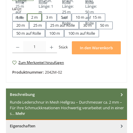
auswählen
Länge
1 m
2 m
3 m
5 m
10 m
15 m
20 m
25 m
25 m auf Rolle
30 m
50 m
50 m auf Rolle
100 m
100 m auf Rolle
Produkt Anzahl: Gib den gewünschten Wert ein oder benutze die Schaltfläche
Stück
In den Warenkorb
Zum Merkzettel hinzufügen
Produktnummer:
2042M-02
Beschreibung
Runde Lederschnur in Mesh Hellgrau – Durchmesser ca. 2 mm –
Für Ihre Schmuckkreationen Hochwertig verarbeitet und in einer
s…
Mehr
Eigenschaften