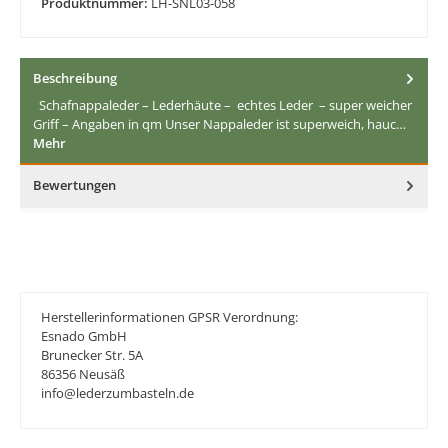
Produktnummer:
LH-SNL03-058
Beschreibung
Schafnappaleder – Lederhäute – echtes Leder – super weicher
Griff – Angaben in qm Unser Nappaleder ist superweich, hauc…
Mehr
Bewertungen
Herstellerinformationen GPSR Verordnung:
Esnado GmbH
Brunecker Str. 5A
86356 Neusäß
info@lederzumbasteln.de