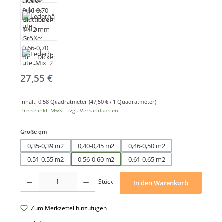
Regulärer Preis:
27,55 €
Inhalt:
0.58 Quadratmeter
(47,50 € / 1 Quadratmeter)
Preise inkl. MwSt. zzgl. Versandkosten
auswählen
Größe qm
0,35-0,39 m2
0,40-0,45 m2
0,46-0,50 m2
0,51-0,55 m2
0,56-0,60 m2
0,61-0,65 m2
Produkt Anzahl: Gib den gewünschten Wert ein oder benutze die Schaltfläche
Stück
In den Warenkorb
Zum Merkzettel hinzufügen