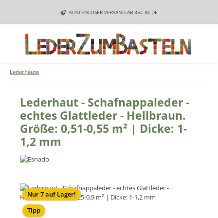
Zum Hauptinhalt springen
KOSTENLOSER VERSAND AB 35€ IN DE
Lederhäute
Lederhaut - Schafnappaleder -
echtes Glattleder - Hellbraun.
Größe: 0,51-0,55 m² | Dicke: 1-
1,2 mm
Bildergalerie überspringen
Nur 7 auf Lager!
Tipp