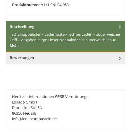
Produktnummer:
LH-SNL04-053
Beschreibung
Schafnappaleder – Lederhäute – echtes Leder – super weicher
Griff – Angaben in qm Unser Nappaleder ist superweich, hauc…
Mehr
Bewertungen
Herstellerinformationen GPSR Verordnung:
Esnado GmbH
Brunecker Str. 5A
86356 Neusäß
info@lederzumbasteln.de