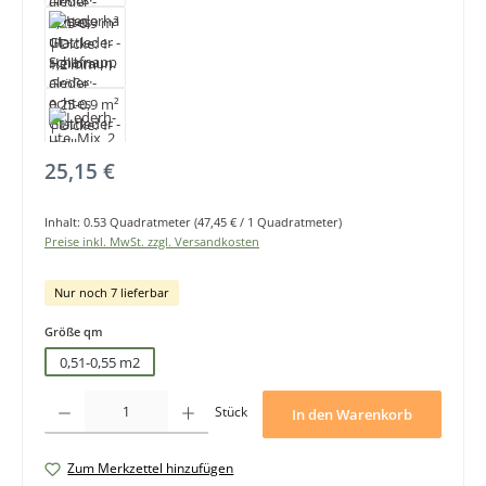
Regulärer Preis:
25,15 €
Inhalt:
0.53 Quadratmeter
(47,45 € / 1 Quadratmeter)
Preise inkl. MwSt. zzgl. Versandkosten
Nur noch 7 lieferbar
auswählen
Größe qm
0,51-0,55 m2
Produkt Anzahl: Gib den gewünschten Wert ein oder benutze die Schaltfläche
Stück
In den Warenkorb
Zum Merkzettel hinzufügen