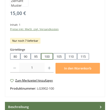
Regulärer Preis:
15,00 €
Inhalt:
1
Preise inkl. MwSt. zzgl. Versandkosten
Nur noch 7 lieferbar
auswählen
Gürtellänge
80
90
95
100
105
110
115
Produkt Anzahl: Gib den gewünschten Wert ein oder benutze die Schaltfläche
In den Warenkorb
Zum Merkzettel hinzufügen
Produktnummer:
LG3902-100
Beschreibung