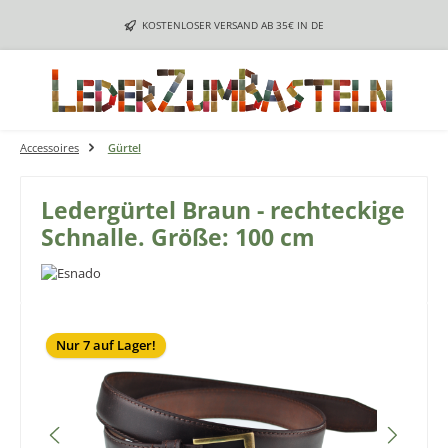
Zum Hauptinhalt springen
KOSTENLOSER VERSAND AB 35€ IN DE
Accessoires
Gürtel
Ledergürtel Braun - rechteckige
Schnalle. Größe: 100 cm
Bildergalerie überspringen
Nur 7 auf Lager!