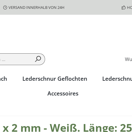
VERSAND INNERHALB VON 24H
HO
Wu
ach
Lederschnur Geflochten
Lederschn
Accessoires
x 2 mm - Weiß. Länge: 25