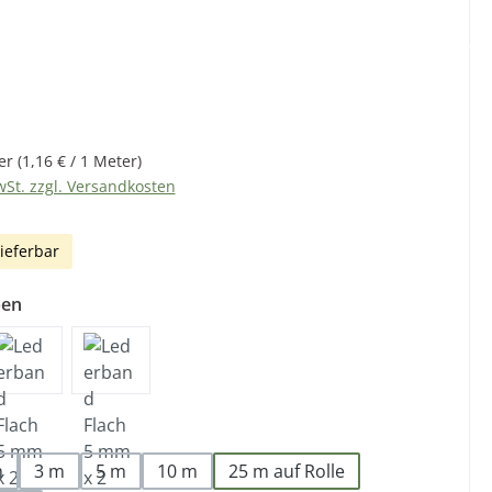
eis:
er
(1,16 € / 1 Meter)
wSt. zzgl. Versandkosten
ieferbar
ben
len
m
3 m
5 m
10 m
25 m auf Rolle