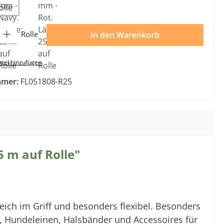
olle
l: Gib den gewünschten Wert ein oder benutze die Schaltflächen 
Rolle
In den Warenkorb
tel hinzufügen
mmer:
FL051808-R25
 m auf Rolle"
eich im Griff und besonders flexibel. Besonders
, Hundeleinen, Halsbänder und Accessoires für