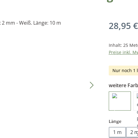
Regulärer Pr
28,95 €
Inhalt:
25 Met
Preise inkl. M
Nur noch 1 l
weitere Far
auswäh
Länge
1 m
2 