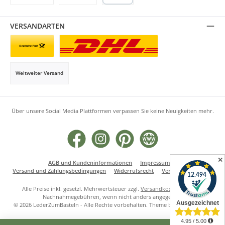
Rechnung
Klarna
PayPal
VERSANDARTEN
Briefsendung
Paketversand
Weltweiter Versand
Über unsere Social Media Plattformen verpassen Sie keine Neuigkeiten mehr.
Facebook
Instagram
Pinterest
Website
✕
AGB und Kundeninformationen
Impressum
Versand und Zahlungsbedingungen
Widerrufsrecht
Vertrag widerrufen
Alle Preise inkl. gesetzl. Mehrwertsteuer zzgl.
Versandkosten
und ggf.
Nachnahmegebühren, wenn nicht anders angegeben.
© 2026 LederZumBasteln - Alle Rechte vorbehalten. Theme by
ThemeWare®