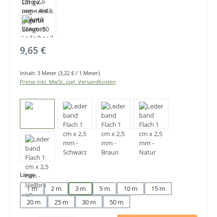
Regulärer Preis:
9,65 €
Inhalt:
3 Meter
(3,22 € / 1 Meter)
Preise inkl. MwSt. zzgl. Versandkosten
auswählen
Länge
1 m
2 m
3 m
5 m
10 m
15 m
20 m
25 m
30 m
50 m