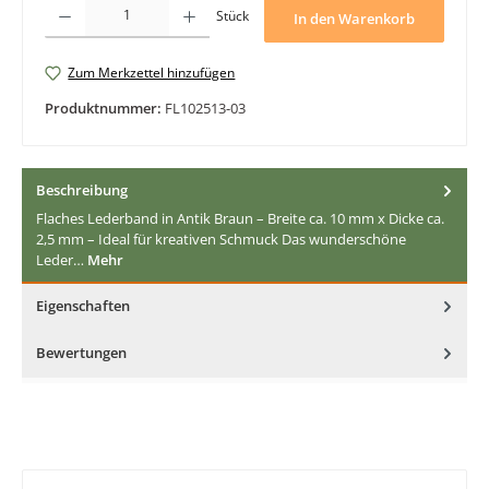
Produkt Anzahl: Gib den gewünschten Wert ein oder benutze die Schaltfläche
Stück
In den Warenkorb
Zum Merkzettel hinzufügen
Produktnummer:
FL102513-03
Beschreibung
Flaches Lederband in Antik Braun – Breite ca. 10 mm x Dicke ca.
2,5 mm – Ideal für kreativen Schmuck Das wunderschöne
Leder…
Mehr
Eigenschaften
Bewertungen