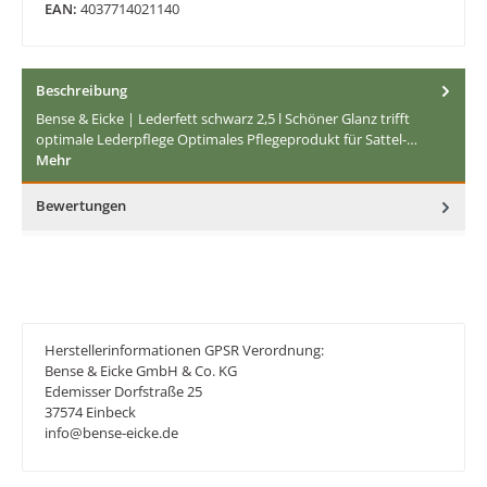
EAN:
4037714021140
Beschreibung
Bense & Eicke | Lederfett schwarz 2,5 l Schöner Glanz trifft
optimale Lederpflege Optimales Pflegeprodukt für Sattel-…
Mehr
Bewertungen
Herstellerinformationen GPSR Verordnung:
Bense & Eicke GmbH & Co. KG
Edemisser Dorfstraße 25
37574 Einbeck
info@bense-eicke.de