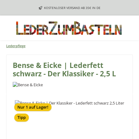
Zum Hauptinhalt springen
KOSTENLOSER VERSAND AB 35€ IN DE
Lederpflege
Bense & Eicke | Lederfett
schwarz - Der Klassiker - 2,5 L
Bildergalerie überspringen
Nur 1 auf Lager!
Tipp