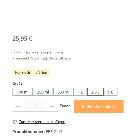
Regulärer Preis:
25,95 €
Inhalt:
2.5 Liter
(10,38 € / 1 Liter)
Preise inkl. MwSt. zzgl. Versandkosten
Nur noch 1 lieferbar
auswählen
Größe
100 ml
250 ml
500 ml
1 L
2,5 L
5 L
Produkt Anzahl: Gib den gewünschten Wert ein oder benutze die Schaltfläche
Eimer
In den Warenkorb
Zum Merkzettel hinzufügen
Produktnummer:
EBE-2114