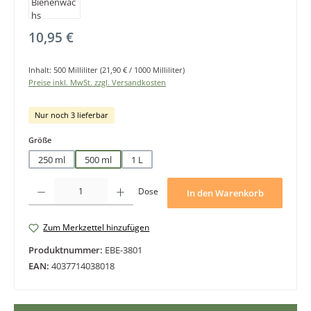
Regulärer Preis:
10,95 €
Inhalt:
500 Milliliter
(21,90 € / 1000 Milliliter)
Preise inkl. MwSt. zzgl. Versandkosten
Nur noch 3 lieferbar
auswählen
Größe
250 ml
500 ml
1 L
Produkt Anzahl: Gib den gewünschten Wert ein oder benutze die Schaltfläche
Dose
In den Warenkorb
Zum Merkzettel hinzufügen
Produktnummer:
EBE-3801
EAN:
4037714038018