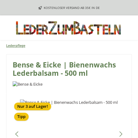
Zum Hauptinhalt springen
KOSTENLOSER VERSAND AB 35€ IN DE
Lederpflege
Bense & Eicke | Bienenwachs
Lederbalsam - 500 ml
Bildergalerie überspringen
Nur 3 auf Lager!
Tipp