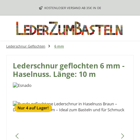
Zum Hauptinhalt springen
KOSTENLOSER VERSAND AB 35€ IN DE
Lederschnur Geflochten
6 mm
Lederschnur geflochten 6 mm -
Haselnuss. Länge: 10 m
Bildergalerie überspringen
Nur 4 auf Lager!