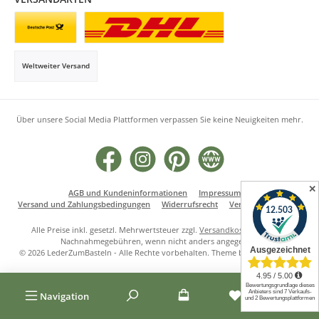
Briefsendung
Paketversand
Weltweiter Versand
Über unsere Social Media Plattformen verpassen Sie keine Neuigkeiten mehr.
Facebook
Instagram
Pinterest
Website
✕
AGB und Kundeninformationen
Impressum
Versand und Zahlungsbedingungen
Widerrufsrecht
Vertrag widerrufen
Alle Preise inkl. gesetzl. Mehrwertsteuer zzgl.
Versandkosten
und ggf.
Nachnahmegebühren, wenn nicht anders angegeben.
© 2026 LederZumBasteln - Alle Rechte vorbehalten. Theme by
ThemeWare®
Navigation