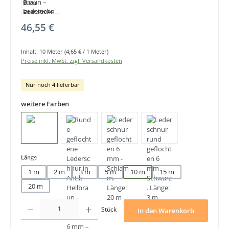
Regulärer Preis:
46,55 €
Inhalt:
10 Meter
(4,65 € / 1 Meter)
Preise inkl. MwSt. zzgl. Versandkosten
Nur noch 4 lieferbar
weitere Farben
auswählen
Länge
1 m
2 m
3 m
5 m
10 m
15 m
20 m
Produkt Anzahl: Gib den gewünschten Wert ein oder benutze die Schaltfläche
Stück
In den Warenkorb