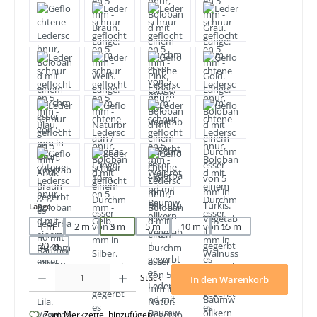
auswählen
Länge
1 m
2 m
3 m
5 m
10 m
15 m
20 m
Produkt Anzahl: Gib den gewünschten Wert ein oder benutze die Schaltfläche
Stück
In den Warenkorb
Zum Merkzettel hinzufügen