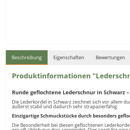
Beschreibung
Eigenschaften
Bewertungen
Produktinformationen "Lederschn
Runde geflochtene Lederschnur in Schwarz –
Die Lederkordel in Schwarz zeichnet sich vor allem d
äußerst stabil und dadurch sehr strapazierfähig.
Einzigartige Schmuckstücke durch besonders gefl
Die Besonderheit bei diesen geflochtenen Lederkordel
wie oft üblich nur drei, verwendet. Dies sorgt für ein