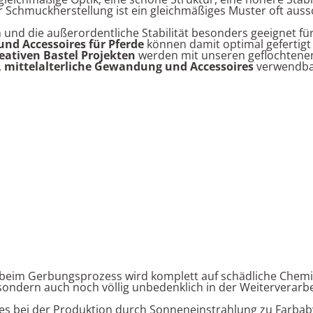
r Schmuckherstellung ist ein gleichmäßiges Muster oft aus
 und die außerordentliche Stabilität besonders geeignet fü
nd Accessoires für Pferde
können damit optimal gefertigt
eativen Bastel Projekten
werden mit unseren geflochten
,
mittelalterliche Gewandung
und Accessoires
verwendba
beim Gerbungsprozess wird komplett auf schädliche Chemikali
sondern auch noch völlig unbedenklich in der Weiterverarb
n es bei der Produktion durch Sonneneinstrahlung zu Far