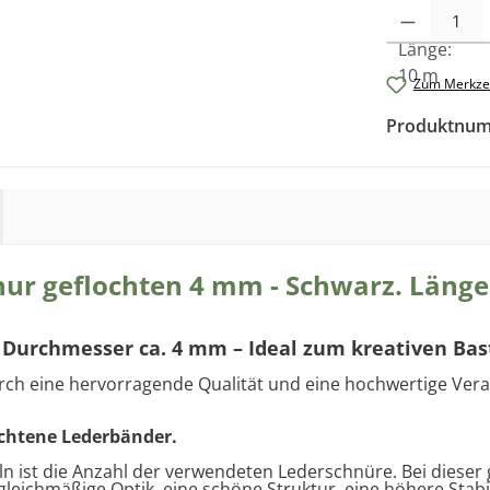
Produkt Anzah
Zum Merkzet
Produktnu
ur geflochten 4 mm - Schwarz. Länge
 Durchmesser ca. 4 mm – Ideal zum kreativen Bas
urch eine hervorragende Qualität und eine hochwertige Vera
ochtene Lederbänder.
n ist die Anzahl der verwendeten Lederschnüre. Bei dieser
e gleichmäßige Optik, eine schöne Struktur, eine höhere Sta