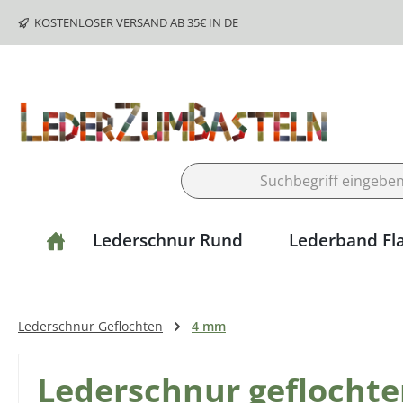
m Hauptinhalt springen
Zur Suche springen
Zur Hauptnavigation springen
KOSTENLOSER VERSAND AB 35€ IN DE
Lederschnur Rund
Lederband Fl
Lederschnur Geflochten
4 mm
Lederschnur geflochte