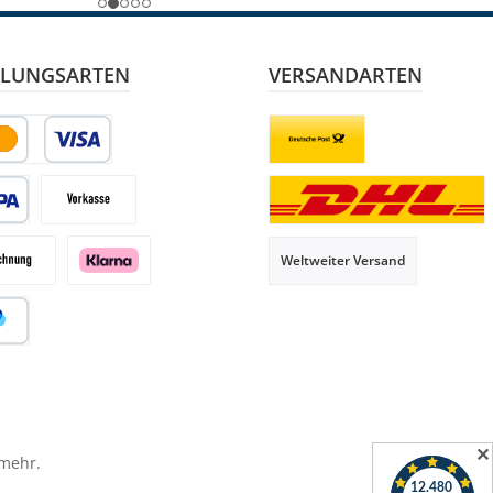
LUNGSARTEN
VERSANDARTEN
it- oder Debitkarte
Briefsendung
 Lastschrift
Vorkasse
Paketversand
Weltweiter Versand
hnung
Klarna
al
✕
 mehr.