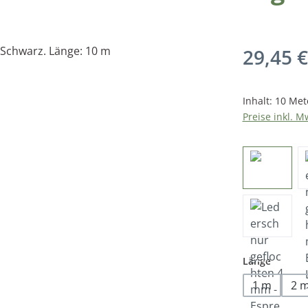
Regulärer Pr
29,45 €
Inhalt:
10 Met
Preise inkl. M
auswäh
Länge
1 m
2 