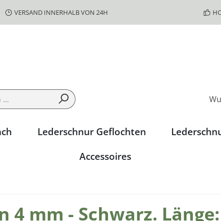
VERSAND INNERHALB VON 24H
HO
Wu
ach
Lederschnur Geflochten
Lederschn
Accessoires
n 4 mm - Schwarz. Länge: