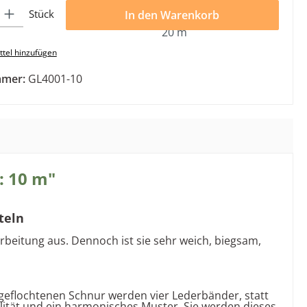
l: Gib den gewünschten Wert ein oder benutze die Schaltflächen 
Stück
In den Warenkorb
tel hinzufügen
mmer:
GL4001-10
: 10 m"
teln
rbeitung aus. Dennoch ist sie sehr weich, biegsam,
 geflochtenen Schnur werden vier Lederbänder, statt
bilität und ein harmonisches Muster. Sie werden dieses