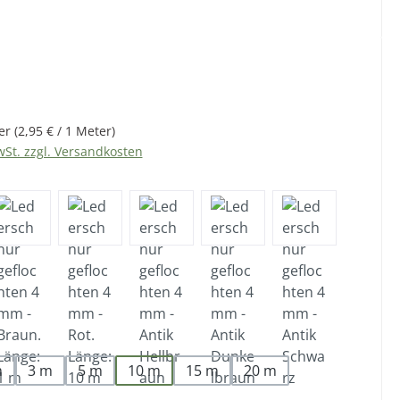
eis:
er
(2,95 € / 1 Meter)
wSt. zzgl. Versandkosten
len
m
3 m
5 m
10 m
15 m
20 m