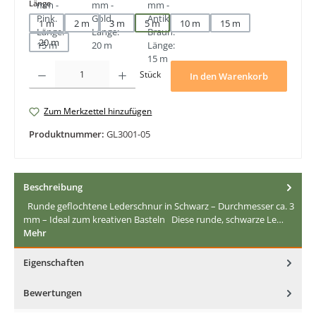
auswählen
Länge
1 m
2 m
3 m
5 m
10 m
15 m
20 m
Produkt Anzahl: Gib den gewünschten Wert ein oder benutze die Schaltfläche
Stück
In den Warenkorb
Zum Merkzettel hinzufügen
Produktnummer:
GL3001-05
Beschreibung
Runde geflochtene Lederschnur in Schwarz – Durchmesser ca. 3
mm – Ideal zum kreativen Basteln Diese runde, schwarze Le…
Mehr
Eigenschaften
Bewertungen