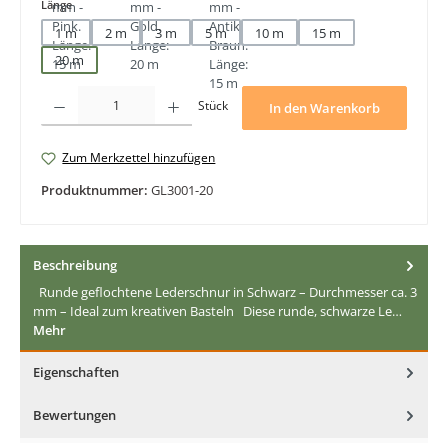
auswählen
Länge
1 m
2 m
3 m
5 m
10 m
15 m
20 m
Produkt Anzahl: Gib den gewünschten Wert ein oder benutze die Schaltfläche
Stück
In den Warenkorb
Zum Merkzettel hinzufügen
Produktnummer:
GL3001-20
Beschreibung
Runde geflochtene Lederschnur in Schwarz – Durchmesser ca. 3
mm – Ideal zum kreativen Basteln Diese runde, schwarze Le…
Mehr
Eigenschaften
Bewertungen