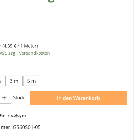
eis:
r
(4,35 € / 1 Meter)
wSt. zzgl. Versandkosten
len
m
3 m
5 m
l: Gib den gewünschten Wert ein oder benutze die Schaltflächen 
Stück
In den Warenkorb
tel hinzufügen
mmer:
GS60S01-05