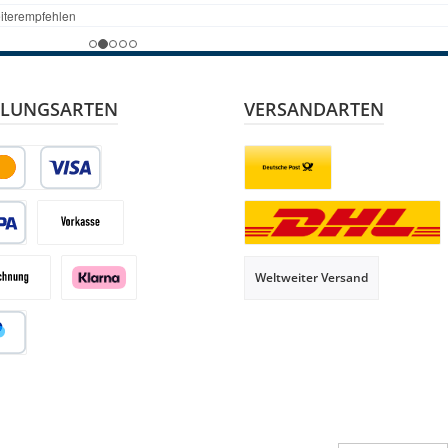
LUNGSARTEN
VERSANDARTEN
it- oder Debitkarte
Briefsendung
 Lastschrift
Vorkasse
Paketversand
Weltweiter Versand
hnung
Klarna
al