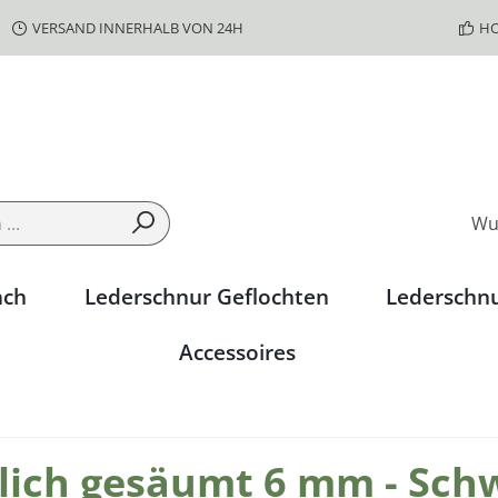
VERSAND INNERHALB VON 24H
HO
Wu
ach
Lederschnur Geflochten
Lederschn
Accessoires
lich gesäumt 6 mm - Schw