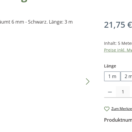
Regulärer Pr
21,75 €
Inhalt:
5 Mete
Preise inkl. M
auswäh
Länge
1 m
2 
Produkt Anzah
Zum Merkzet
Produktnu