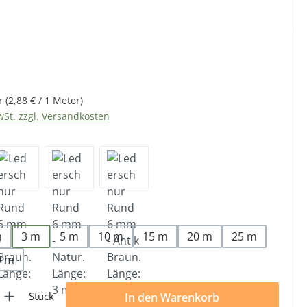
eis:
r
(2,88 € / 1 Meter)
wSt. zzgl. Versandkosten
len
m
3 m
5 m
10 m
15 m
20 m
25 m
0 m
l: Gib den gewünschten Wert ein oder benutze die Schaltflächen 
Stück
In den Warenkorb