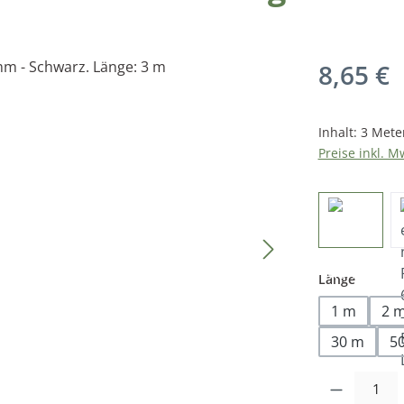
Regulärer Pr
8,65 €
Inhalt:
3 Mete
Preise inkl. M
auswäh
Länge
1 m
2 
30 m
5
Produkt Anzah