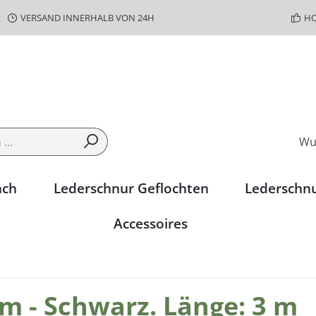
VERSAND INNERHALB VON 24H
HO
Wu
ach
Lederschnur Geflochten
Lederschn
Accessoires
 - Schwarz. Länge: 3 m