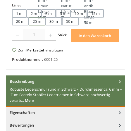
auswählen
Länge
1 m
2 m
3 m
5 m
10 m
15 m
20 m
25 m
30 m
50 m
Produkt Anzahl: Gib den gewünschten Wert ein oder benutze die Schaltfläche
Stück
In den Warenkorb
Zum Merkzettel hinzufügen
Produktnummer:
6001-25
Beschreibung
Robuste Lederschnur rund in Schwarz – Durchmesser ca. 6 mm –
Zum Basteln Stabiler Lederriemen in Schwarz, hochwertig
verarb…
Mehr
Eigenschaften
Bewertungen