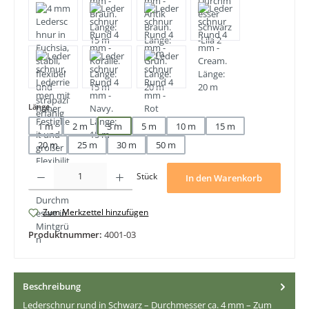
auswählen
Länge
1 m
2 m
3 m
5 m
10 m
15 m
20 m
25 m
30 m
50 m
Produkt Anzahl: Gib den gewünschten Wert ein oder benutze die Schaltfläche
Stück
In den Warenkorb
Zum Merkzettel hinzufügen
Produktnummer:
4001-03
Beschreibung
Lederschnur rund in Schwarz – Durchmesser ca. 4 mm – Zum