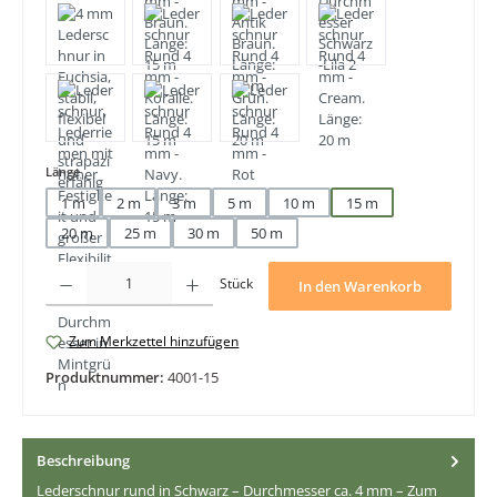
auswählen
Länge
1 m
2 m
3 m
5 m
10 m
15 m
20 m
25 m
30 m
50 m
Produkt Anzahl: Gib den gewünschten Wert ein oder benutze die Schaltfläche
Stück
In den Warenkorb
Zum Merkzettel hinzufügen
Produktnummer:
4001-15
Beschreibung
Lederschnur rund in Schwarz – Durchmesser ca. 4 mm – Zum