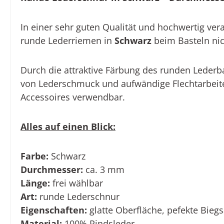
In einer sehr guten Qualität
und hochwertig vera
runde Lederriemen in
Schwarz
beim Basteln ni
Durch die attraktive Färbung des runden Lederba
von Lederschmuck und aufwändige Flechtarbeit
Accessoires
verwendbar.
Alles auf einen Blick:
Farbe:
Schwarz
Durchmesser:
ca.
3
mm
Länge:
frei wählbar
Art:
runde Lederschnur
Eigenschaften:
glatte Oberfläche, pefekte Biegs
Material:
100% Rindsleder