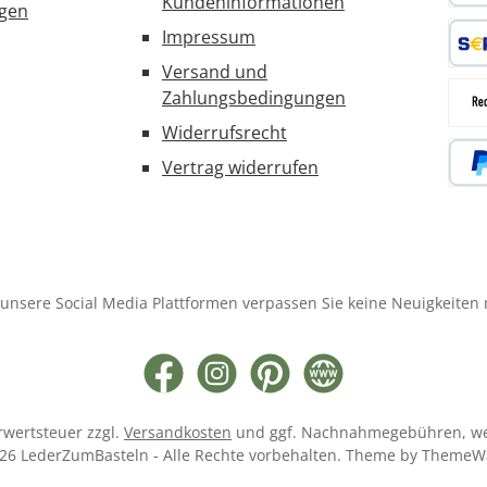
Kundeninformationen
ngen
Kred
Impressum
Versand und
SEPA
Zahlungsbedingungen
Widerrufsrecht
Rec
Vertrag widerrufen
PayP
unsere Social Media Plattformen verpassen Sie keine Neuigkeiten
Facebook
Instagram
Pinterest
Website
hrwertsteuer zzgl.
Versandkosten
und ggf. Nachnahmegebühren, we
26 LederZumBasteln - Alle Rechte vorbehalten. Theme by
ThemeW