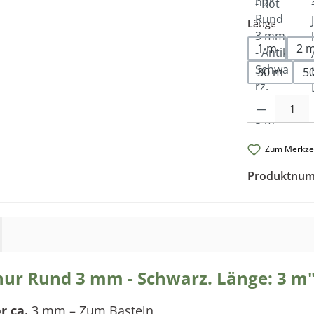
auswäh
Länge
1 m
2 
30 m
5
Produkt Anzah
Zum Merkzet
Produktnu
ur Rund 3 mm - Schwarz. Länge: 3 m
r ca.
3
mm –
Zum Basteln