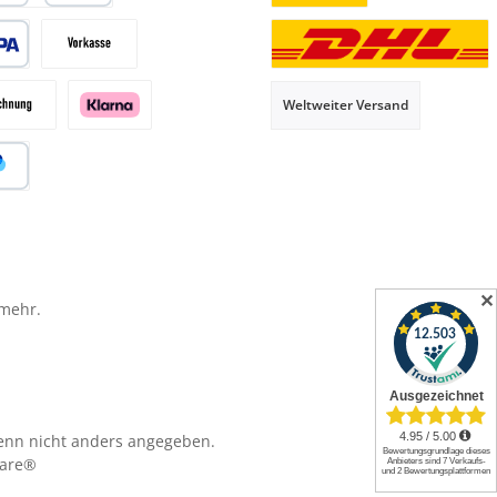
it- oder Debitkarte
Briefsendung
 Lastschrift
Vorkasse
Paketversand
Weltweiter Versand
hnung
Klarna
al
✕
 mehr.
nn nicht anders angegeben.
are®