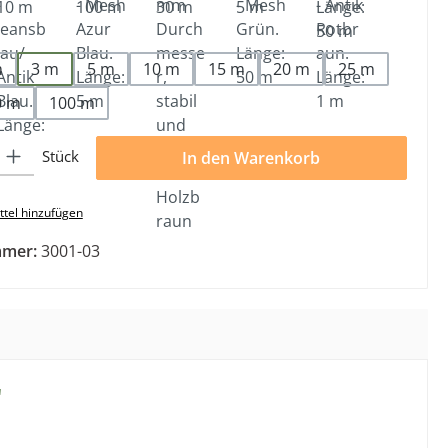
len
m
3 m
5 m
10 m
15 m
20 m
25 m
0 m
100 m
l: Gib den gewünschten Wert ein oder benutze die Schaltflächen 
Stück
In den Warenkorb
tel hinzufügen
mmer:
3001-03
"