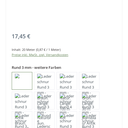
Regulärer Preis:
17,45 €
Inhalt:
20 Meter
(0,87 € / 1 Meter)
Preise inkl. MwSt. zzgl. Versandkosten
Rund 3 mm - weitere Farben