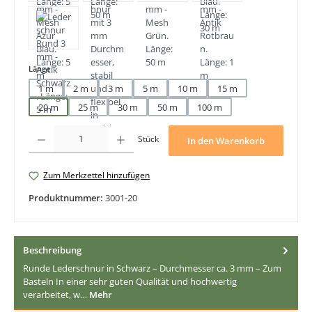
auswählen
Länge
1 m
2 m
3 m
5 m
10 m
15 m
20 m
25 m
30 m
50 m
100 m
Produkt Anzahl: Gib den gewünschten Wert ein oder benutze die Schaltfläche
Stück
In den Warenkorb
Zum Merkzettel hinzufügen
Produktnummer:
3001-20
Beschreibung
Runde Lederschnur in Schwarz – Durchmesser ca. 3 mm – Zum
Basteln In einer sehr guten Qualität und hochwertig
verarbeitet, w…
Mehr