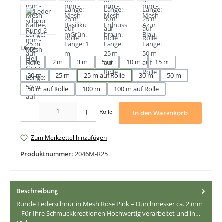
auswählen
Länge
1 m
2 m
3 m
5 m
10 m
15 m
20 m
25 m
25 m auf Rolle
30 m
50 m
50 m auf Rolle
100 m
100 m auf Rolle
Produkt Anzahl: Gib den gewünschten Wert ein oder benutze die Schaltfläche
Rolle
In den Warenkorb
Zum Merkzettel hinzufügen
Produktnummer:
2046M-R25
Beschreibung
Runde Lederschnur in Mesh Rose Pink – Durchmesser ca. 2 mm
– Für Ihre Schmuckkreationen Hochwertig verarbeitet und in…