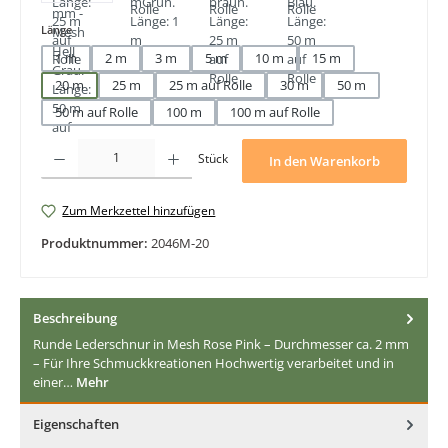
auswählen
Länge
1 m
2 m
3 m
5 m
10 m
15 m
20 m
25 m
25 m auf Rolle
30 m
50 m
50 m auf Rolle
100 m
100 m auf Rolle
Produkt Anzahl: Gib den gewünschten Wert ein oder benutze die Schaltfläche
Stück
In den Warenkorb
Zum Merkzettel hinzufügen
Produktnummer:
2046M-20
Beschreibung
Runde Lederschnur in Mesh Rose Pink – Durchmesser ca. 2 mm
– Für Ihre Schmuckkreationen Hochwertig verarbeitet und in
einer…
Mehr
Eigenschaften