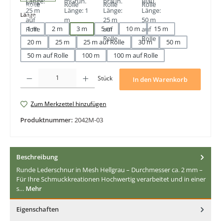
auswählen
Länge
1 m
2 m
3 m
5 m
10 m
15 m
20 m
25 m
25 m auf Rolle
30 m
50 m
50 m auf Rolle
100 m
100 m auf Rolle
Produkt Anzahl: Gib den gewünschten Wert ein oder benutze die Schaltfläche
Stück
In den Warenkorb
Zum Merkzettel hinzufügen
Produktnummer:
2042M-03
Beschreibung
Runde Lederschnur in Mesh Hellgrau – Durchmesser ca. 2 mm –
Für Ihre Schmuckkreationen Hochwertig verarbeitet und in einer
s…
Mehr
Eigenschaften