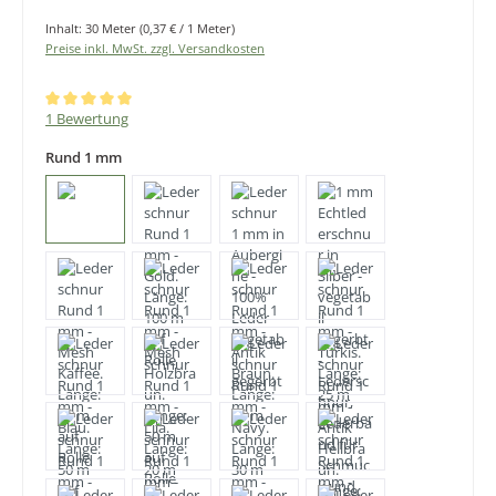
Inhalt:
30 Meter
(0,37 € / 1 Meter)
Preise inkl. MwSt. zzgl. Versandkosten
Durchschnittliche Bewertung von 5 von 5 Sternen
1 Bewertung
Rund 1 mm