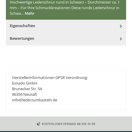
Hochwertige Lederschnur rund in Schwarz – Durchmesser ca. 1
mm – Für Ihre Schmuckkreationen Diese runde Lederschnur in
Schwa…
Mehr
Eigenschaften
Bewertungen
Herstellerinformationen GPSR Verordnung:
Esnado GmbH
Brunecker Str. 5A
86356 Neusäß
info@lederzumbasteln.de
KOSTENLOSER VERSAND AB 35€ IN DE