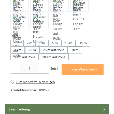
auswählen
Länge
1 m
2 m
3 m
5 m
10 m
15 m
20 m
25 m
25 m auf Rolle
30 m
50 m auf Rolle
100 m auf Rolle
Produkt Anzahl: Gib den gewünschten Wert ein oder benutze die Schaltfläche
Stück
In den Warenkorb
Zum Merkzettel hinzufügen
Produktnummer:
1001-30
Beschreibung