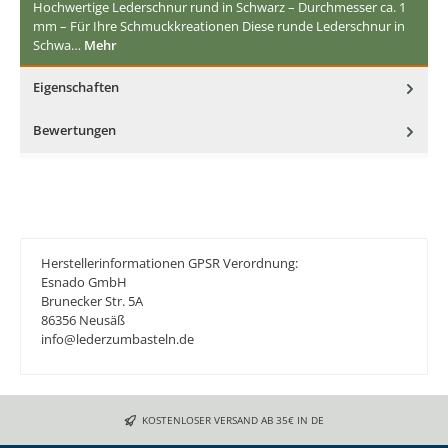
Hochwertige Lederschnur rund in Schwarz – Durchmesser ca. 1
mm – Für Ihre Schmuckkreationen Diese runde Lederschnur in
Schwa…
Mehr
Eigenschaften
Bewertungen
Herstellerinformationen GPSR Verordnung:
Esnado GmbH
Brunecker Str. 5A
86356 Neusäß
info@lederzumbasteln.de
KOSTENLOSER VERSAND AB 35€ IN DE