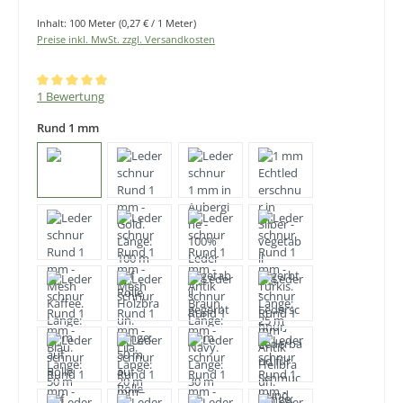
Inhalt:
100 Meter
(0,27 € / 1 Meter)
Preise inkl. MwSt. zzgl. Versandkosten
Durchschnittliche Bewertung von 5 von 5 Sternen
1 Bewertung
Rund 1 mm