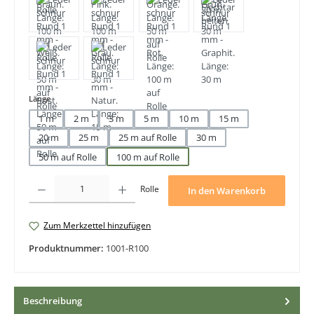
auswählen
Länge
1 m
2 m
3 m
5 m
10 m
15 m
20 m
25 m
25 m auf Rolle
30 m
50 m auf Rolle
100 m auf Rolle
Produkt Anzahl: Gib den gewünschten Wert ein oder benutze die Schaltfläche
Rolle
In den Warenkorb
Zum Merkzettel hinzufügen
Produktnummer:
1001-R100
Beschreibung