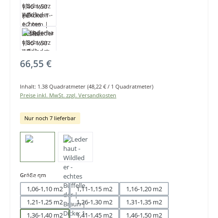
Regulärer Preis:
66,55 €
Inhalt:
1.38 Quadratmeter
(48,22 € / 1 Quadratmeter)
Preise inkl. MwSt. zzgl. Versandkosten
Nur noch 7 lieferbar
auswählen
Größe qm
1,06-1,10 m2
1,11-1,15 m2
1,16-1,20 m2
1,21-1,25 m2
1,26-1,30 m2
1,31-1,35 m2
1,36-1,40 m2
1,41-1,45 m2
1,46-1,50 m2