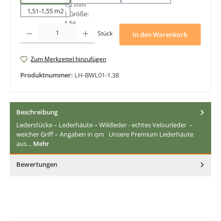
1,51-1,55 m2
Produkt Anzahl: Gib den gewünschten Wert ein oder benutze die Schaltfläche
Stück
In den Warenkorb
Zum Merkzettel hinzufügen
Produktnummer:
LH-BWL01-1.38
Beschreibung
Lederstücke – Lederhäute – Wildleder - echtes Velourleder –
weicher Griff – Angaben in qm Unsere Premium Lederhäute
aus…
Mehr
Bewertungen