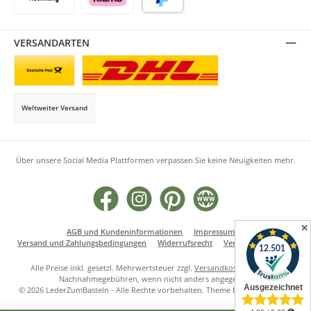
Rechnung
Klarna
PayPal
VERSANDARTEN
Briefsendung
Paketversand
Weltweiter Versand
Über unsere Social Media Plattformen verpassen Sie keine Neuigkeiten mehr.
Facebook
Instagram
Pinterest
Website
✕
AGB und Kundeninformationen
Impressum
Versand und Zahlungsbedingungen
Widerrufsrecht
Vertrag widerrufen
Alle Preise inkl. gesetzl. Mehrwertsteuer zzgl.
Versandkosten
und ggf.
Nachnahmegebühren, wenn nicht anders angegeben.
© 2026 LederZumBasteln - Alle Rechte vorbehalten. Theme by
ThemeWare®