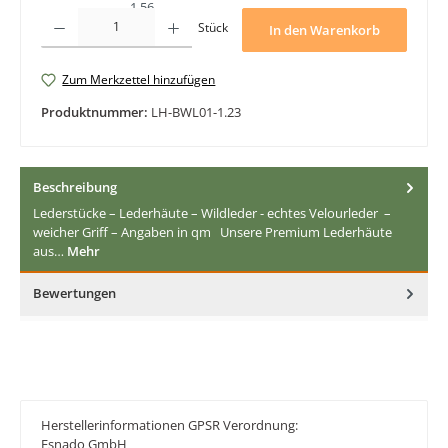
Produkt Anzahl: Gib den gewünschten Wert ein oder benutze die Schaltfläche
Stück
In den Warenkorb
Zum Merkzettel hinzufügen
Produktnummer:
LH-BWL01-1.23
Beschreibung
Lederstücke – Lederhäute – Wildleder - echtes Velourleder –
weicher Griff – Angaben in qm Unsere Premium Lederhäute
aus…
Mehr
Bewertungen
Herstellerinformationen GPSR Verordnung:
Esnado GmbH