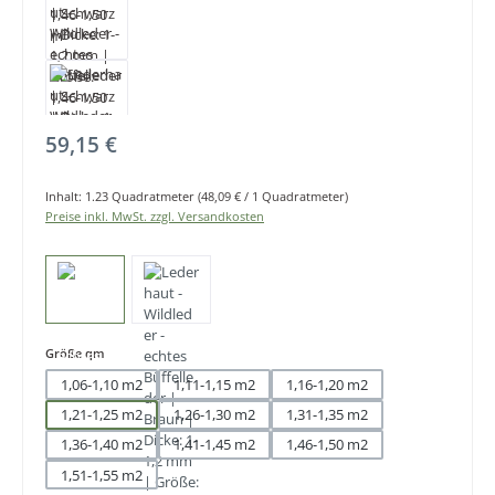
Regulärer Preis:
59,15 €
Inhalt:
1.23 Quadratmeter
(48,09 € / 1 Quadratmeter)
Preise inkl. MwSt. zzgl. Versandkosten
auswählen
Größe qm
1,06-1,10 m2
1,11-1,15 m2
1,16-1,20 m2
1,21-1,25 m2
1,26-1,30 m2
1,31-1,35 m2
1,36-1,40 m2
1,41-1,45 m2
1,46-1,50 m2
1,51-1,55 m2