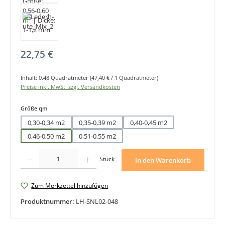
Regulärer Preis:
22,75 €
Inhalt:
0.48 Quadratmeter
(47,40 € / 1 Quadratmeter)
Preise inkl. MwSt. zzgl. Versandkosten
auswählen
Größe qm
0,30-0,34 m2
0,35-0,39 m2
0,40-0,45 m2
0,46-0,50 m2
0,51-0,55 m2
Produkt Anzahl: Gib den gewünschten Wert ein oder benutze die Schaltfläche
Stück
In den Warenkorb
Zum Merkzettel hinzufügen
Produktnummer:
LH-SNL02-048