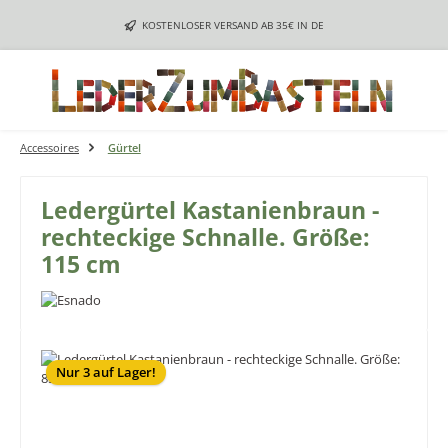
Zum Hauptinhalt springen
KOSTENLOSER VERSAND AB 35€ IN DE
Accessoires
Gürtel
Ledergürtel Kastanienbraun -
rechteckige Schnalle. Größe:
115 cm
Bildergalerie überspringen
Nur 3 auf Lager!