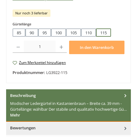
Nur noch 3 lieferbar
auswählen
Gürtellänge
85
90
95
100
105
110
115
Produkt Anzahl: Gib den gewünschten Wert ein oder benutze die Schaltfläche
In den Warenkorb
Zum Merkzettel hinzufügen
Produktnummer:
LG3922-115
Beschreibung
Modischer Ledergürtel in Kastanienbraun – Breite ca. 39 mm -
Gürtellänge: wählbar Der stabile und qualitativ hochwertige Gü…
Mehr
Bewertungen