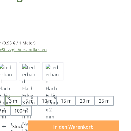
eis:
r
(0,95 € / 1 Meter)
wSt. zzgl. Versandkosten
len
m
3 m
5 m
10 m
15 m
20 m
25 m
0 m
100 m
l: Gib den gewünschten Wert ein oder benutze die Schaltflächen 
Stück
In den Warenkorb