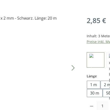
Regulärer Pr
2,85 €
Inhalt:
3 Mete
Preise inkl. M
auswäh
Länge
1 m
2 
30 m
5
Produkt Anzah