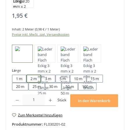
Regulärer Preis:
1,95 €
Inhalt:
2 Meter
(0,98 € / 1 Meter)
Preise inkl. MwSt. zzgl. Versandkosten
auswählen
Länge
1 m
2 m
3 m
5 m
10 m
15 m
20 m
25 m
30 m
50 m
100 m
Produkt Anzahl: Gib den gewünschten Wert ein oder benutze die Schaltfläche
Stück
In den Warenkorb
Zum Merkzettel hinzufügen
Produktnummer:
FL030201-02