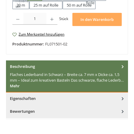
20 m
25 m auf Rolle
50 m auf Rolle
Produkt Anzahl: Gib den gewünschten Wert ein oder benutze die Schaltfläche
Stück
In den Warenkorb
Zum Merkzettel hinzufügen
Produktnummer:
FL071501-02
Beschreibung
Flaches Lederband in Schwarz – Breite ca. 7 mm x Dicke ca. 1,5
mm – Ideal zum kreativen Basteln Das schwarze, flache Lederb…
Mehr
Eigenschaften
Bewertungen