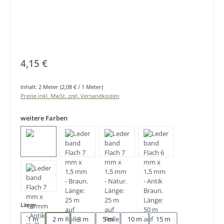
Regulärer Preis:
4,15 €
Inhalt:
2 Meter
(2,08 € / 1 Meter)
Preise inkl. MwSt. zzgl. Versandkosten
weitere Farben
auswählen
Länge
1 m
2 m
3 m
5 m
10 m
15 m