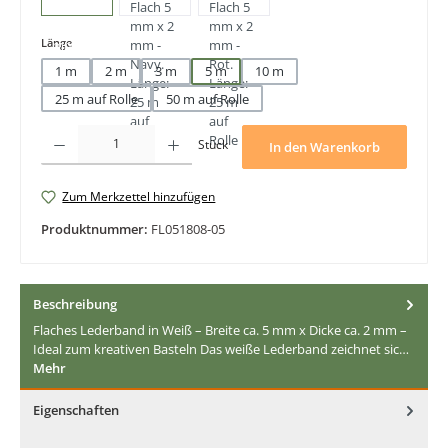
auswählen
Länge
1 m
2 m
3 m
5 m
10 m
25 m auf Rolle
50 m auf Rolle
Produkt Anzahl: Gib den gewünschten Wert ein oder benutze die Schaltfläche
Stück
In den Warenkorb
Zum Merkzettel hinzufügen
Produktnummer:
FL051808-05
Beschreibung
Flaches Lederband in Weiß – Breite ca. 5 mm x Dicke ca. 2 mm –
Ideal zum kreativen Basteln Das weiße Lederband zeichnet sic…
Mehr
Eigenschaften