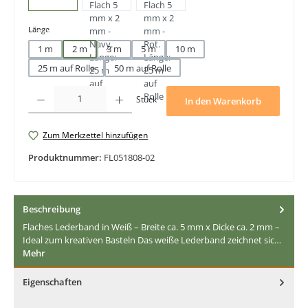
auswählen
Länge
1 m
2 m
3 m
5 m
10 m
25 m auf Rolle
50 m auf Rolle
Produkt Anzahl: Gib den gewünschten Wert ein oder benutze die Schaltfläche
Stück
In den Warenkorb
Zum Merkzettel hinzufügen
Produktnummer:
FL051808-02
Beschreibung
Flaches Lederband in Weiß – Breite ca. 5 mm x Dicke ca. 2 mm –
Ideal zum kreativen Basteln Das weiße Lederband zeichnet sic…
Mehr
Eigenschaften