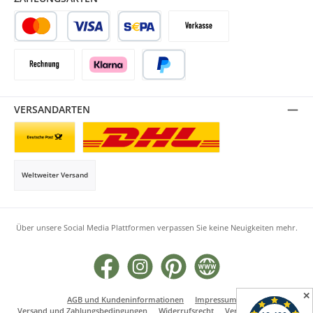
Kredit- oder Debitkarte
SEPA Lastschrift
Vorkasse
Rechnung
Klarna
PayPal
VERSANDARTEN
Briefsendung
Paketversand
Weltweiter Versand
Über unsere Social Media Plattformen verpassen Sie keine Neuigkeiten mehr.
Facebook
Instagram
Pinterest
Website
✕
AGB und Kundeninformationen
Impressum
Versand und Zahlungsbedingungen
Widerrufsrecht
Vertrag widerrufen