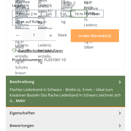
auswählen
Länge
1 m
2 m
3 m
5 m
10 m
15 m
25 m auf Rolle
Produkt Anzahl: Gib den gewünschten Wert ein oder benutze die Schaltfläche
Stück
In den Warenkorb
Zum Merkzettel hinzufügen
Produktnummer:
FL031001-10
Beschreibung
Flaches Lederband in Schwarz – Breite ca. 3 mm – Ideal zum
kreativen Basteln Das flache Lederband in Schwarz zeichnet sich
d…
Mehr
Eigenschaften
Bewertungen