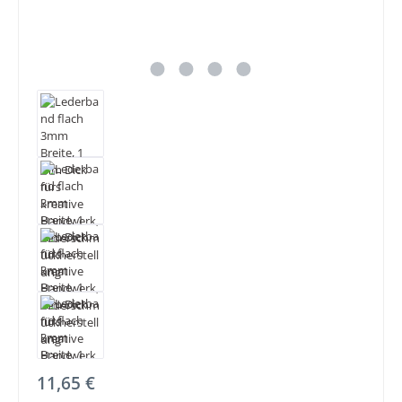
Regulärer Preis:
11,65 €