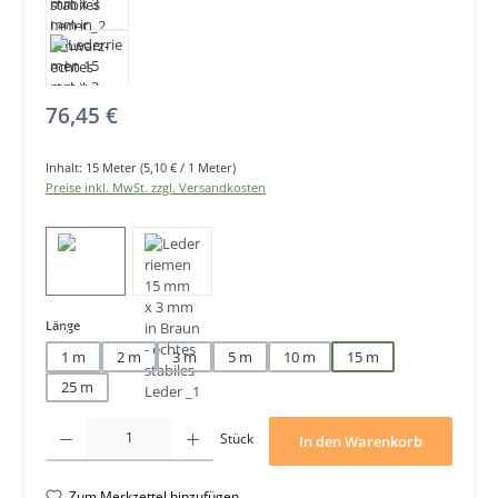
Regulärer Preis:
76,45 €
Inhalt:
15 Meter
(5,10 € / 1 Meter)
Preise inkl. MwSt. zzgl. Versandkosten
auswählen
Länge
1 m
2 m
3 m
5 m
10 m
15 m
25 m
Produkt Anzahl: Gib den gewünschten Wert ein oder benutze die Schaltfläche
Stück
In den Warenkorb
Zum Merkzettel hinzufügen