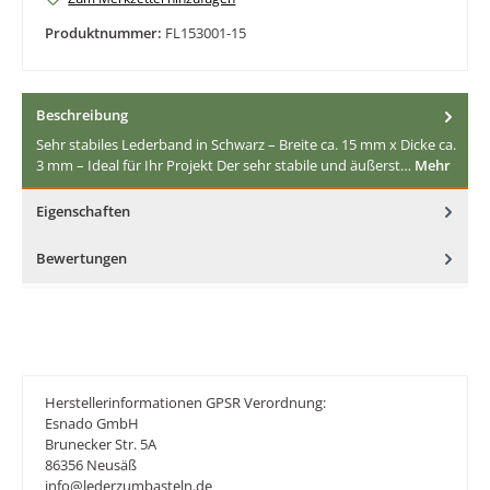
Produktnummer:
FL153001-15
Beschreibung
Sehr stabiles Lederband in Schwarz – Breite ca. 15 mm x Dicke ca.
3 mm – Ideal für Ihr Projekt Der sehr stabile und äußerst…
Mehr
Eigenschaften
Bewertungen
Herstellerinformationen GPSR Verordnung:
Esnado GmbH
Brunecker Str. 5A
86356 Neusäß
info@lederzumbasteln.de