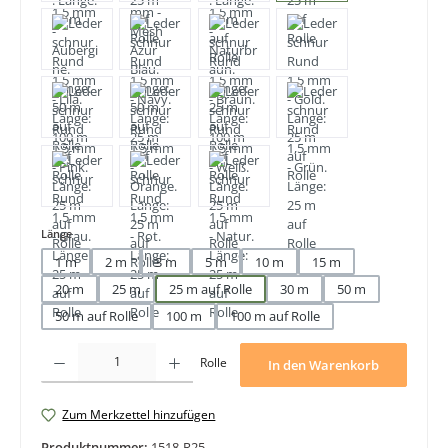
auswählen
Länge
1 m
2 m
3 m
5 m
10 m
15 m
20 m
25 m
25 m auf Rolle
30 m
50 m
50 m auf Rolle
100 m
100 m auf Rolle
Produkt Anzahl: Gib den gewünschten Wert ein oder benutze die Schaltfläche
Rolle
In den Warenkorb
Zum Merkzettel hinzufügen
Produktnummer:
1518-R25