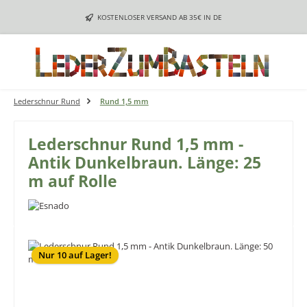
Zum Hauptinhalt springen
KOSTENLOSER VERSAND AB 35€ IN DE
Lederschnur Rund
Rund 1,5 mm
Lederschnur Rund 1,5 mm -
Antik Dunkelbraun. Länge: 25
m auf Rolle
Bildergalerie überspringen
Nur 10 auf Lager!